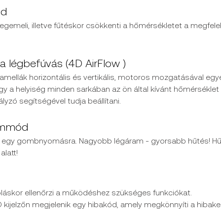
ód
gemeli, illetve fűtéskor csökkenti a hőmérsékletet a megfele
ta légbefúvás
(4D AirFlow )
 lamellák horizontális és vertikális, motoros mozgatásával egy
gy a helyiség minden sarkában az ön által kívánt hőmérséklet
yzó segítségével tudja beállítani.
emmód
y egy gombnyomásra. Nagyobb légáram - gyorsabb hűtés! Hűts
alatt!
láskor ellenőrzi a működéshez szükséges funkciókat.
 kijelzőn megjelenik egy hibakód, amely megkönnyíti a hibake