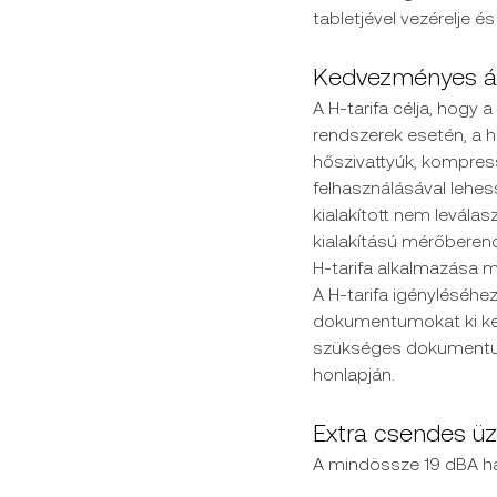
tabletjével vezérelje és
Kedvezményes ára
A H-tarifa célja, hogy 
rendszerek esetén, a h
hőszivattyúk, kompres
felhasználásával lehess
kialakított nem leválas
kialakítású mérőberend
H-tarifa alkalmazása m
A H-tarifa igényléséhe
dokumentumokat ki kell 
szükséges dokumentum
honlapján.
Extra csendes ü
A mindössze 19 dBA ha