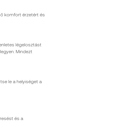
lő komfort érzetért és
enletes légelosztást
 legyen. Mindezt
e le a helyiséget a
resést és a