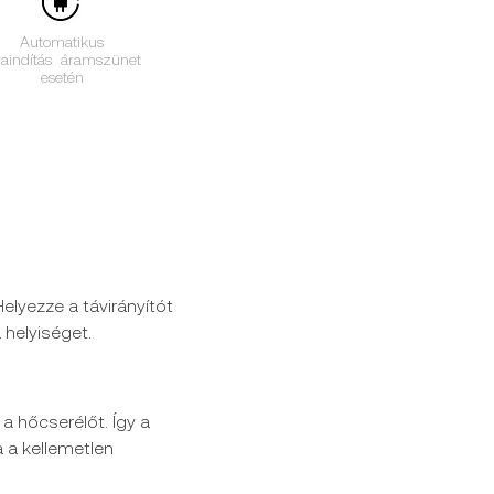
Automatikus
raindítás áramszünet
esetén
elyezze a távirányítót
 helyiséget.
a hőcserélőt. Így a
 a kellemetlen