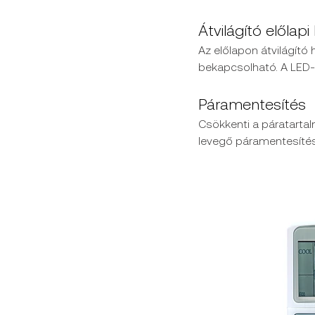
Átvilágító előlapi
Az előlapon átvilágító 
bekapcsolható. A LED-e
Páramentesítés
Csökkenti a páratartalm
levegő páramentesítés