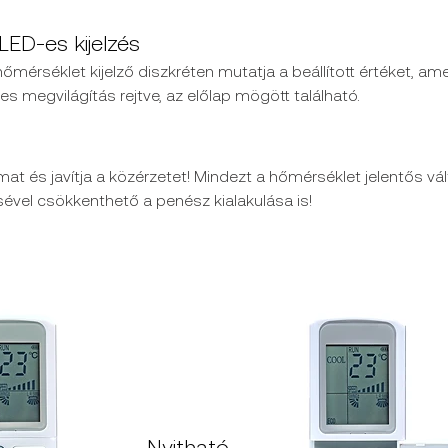
 LED-es kijelzés
hőmérséklet kijelző diszkréten mutatja a beállított értéket, ame
s megvilágítás rejtve, az előlap mögött található.
at és javítja a közérzetet! Mindezt a hőmérséklet jelentős vál
ével csökkenthető a penész kialakulása is!
Nyitható