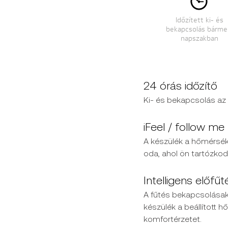
Időzített ki- és
bekapcsolás bárme
napszakban
24 órás időzítő
Ki- és bekapcsolás az
iFeel / follow me
A készülék a hőmérsékle
oda, ahol ön tartózkodi
Intelligens előfűt
A fűtés bekapcsolásakor
készülék a beállított 
komfortérzetet.