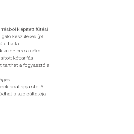
rásból kiépített fűtési
gáló készülékek (pl.
ru tarifa
 külön erre a célra
ított kéttarifás
t tarthat a fogyasztó a
séges
ések adatlapja stb. A
dhat a szolgáltatója