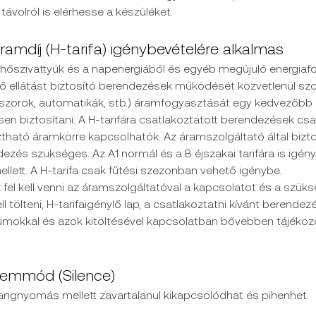
 távolról is elérhesse a készüléket.
mdíj (H-tarifa) igénybevételére alkalmas
a hőszivattyúk és a napenergiából és egyéb megújuló energiafor
ő ellátást biztosító berendezések működését közvetlenül szol
szorok, automatikák, stb.) áramfogyasztását egy kedvezőbb á
en biztosítani. A H-tarifára csatlakoztatott berendezések csak
ztható áramkörre kapcsolhatók. Az áramszolgáltató által biztos
ezés szükséges. Az A1 normál és a B éjszakai tarifára is igény
ellett. A H-tarifa csak fűtési szezonban vehető igénybe.
z fel kell venni az áramszolgáltatóval a kapcsolatot és a szük
tölteni, H-tarifaigénylő lap, a csatlakoztatni kívánt berendez
okkal és azok kitöltésével kapcsolatban bővebben tájékozó
zemmód (Silence)
ngnyomás mellett zavartalanul kikapcsolódhat és pihenhet.