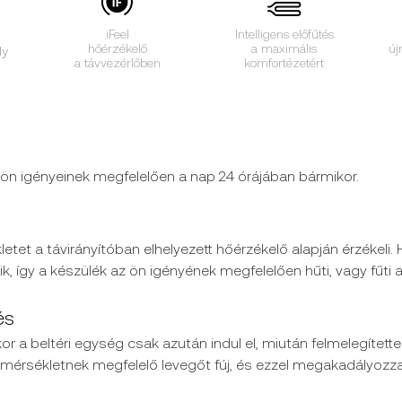
iFeel
Intelligens
előfűtés
hőérzékelő
a maximális
új
ly
a távvezérlőben
komfortézetért
 ön igényeinek megfelelően a nap 24 órájában bármikor.
tet a távirányítóban elhelyezett hőérzékelő alapján érzékeli. H
k, így a készülék az ön igényének megfelelően hűti, vagy fűti a
és
 a beltéri egység csak azután indul el, miután felmelegítette 
hőmérsékletnek megfelelő levegőt fúj, és ezzel megakadályozza