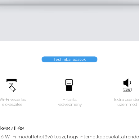
Technikai adatok
Wi-Fi vezérlés
H-tarifa
Extra csende
előkészítés
kedvezmény
üzemmód
őkészítés
 Wi-Fi modul lehetővé teszi, hogy internetkapcsolattal rende