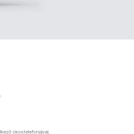
s
lkező okostelefonjával,