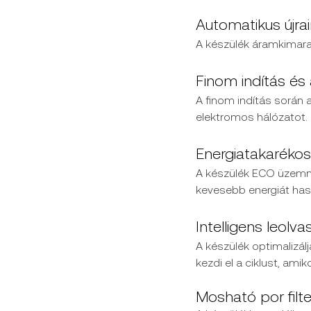
Automatikus újra
A készülék áramkimarad
Finom indítás és 
A finom indítás során a
elektromos hálózatot.
Energiatakaréko
A készülék ECO üzemm
kevesebb energiát hasz
Intelligens leolva
A készülék optimalizálj
kezdi el a ciklust, am
Mosható por filter