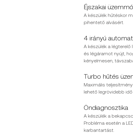
Éjszakai üzemm
A készülék hűtéskor me
pihentető alvásért.
4 irányú automa
A készülék a légterelő
és légáramot nyújt, ho
kényelmesen, távszabál
Turbo hűtés üz
Maximális teljesítmén
lehető legrövidebb idő 
Öndiagnosztika
A készülék a bekapcso
Probléma esetén a LED
karbantartást.