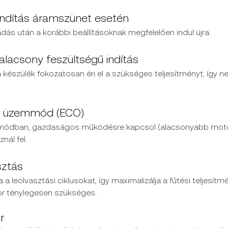
indítás áramszünet esetén
ás után a korábbi beállításoknak megfelelően indul újra.
alacsony feszültségű indítás
 készülék fokozatosan éri el a szükséges teljesítményt, így nem
s üzemmód (ECO)
ódban, gazdaságos működésre kapcsol (alacsonyabb motorf
nál fel.
sztás
a a leolvasztási ciklusokat, így maximalizálja a fűtési teljesít
ikor ténylegesen szükséges.
​