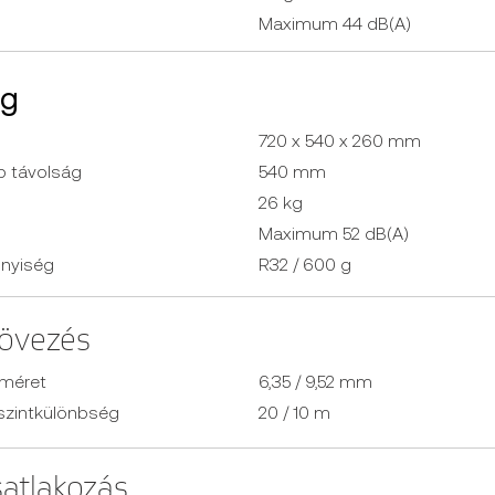
Maximum 44 ​dB(A)
ég
720 x 540 x 260 mm
p távolság
540 mm
26 kg
Maximum 52 dB(A)
nnyiség
R32 / 600 g
övezés
 méret
6,35 / 9,52 mm
szintkülönbség
20 / 10 m
satlakozás