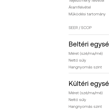
Teljesítmény felvétel
Áramfelvétel
Működési tartomány
SEER / SCOP
Beltéri egys
Méret (szé/ma/mé)
Nettó súly
Hangnyomás szint
Kültéri egys
Méret (szé/ma/mé)
Nettó súly
Hangnyomás szint