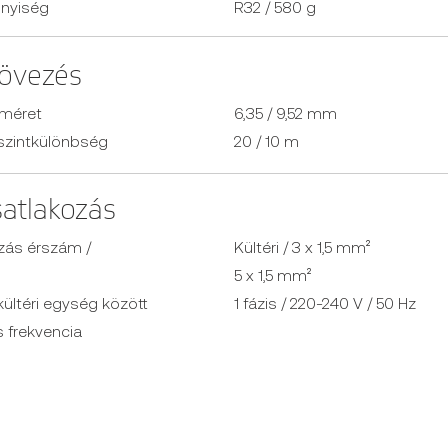
nnyiség
R32 / 580 g
övezés
 méret
6,35 / 9,52 mm
szintkülönbség
20 / 10 m
satlakozás
zás érszám /
Kültéri / 3 x 1,5 mm²
5 x 1,5 mm²
kültéri egység között
1 fázis / 220-240 V / 50 Hz
 frekvencia