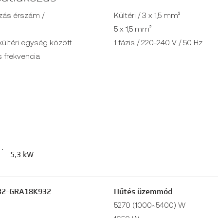
zás érszám /
Kültéri / 3 x 1,5 mm²
5 x 1,5 mm²
kültéri egység között
1 fázis / 220-240 V / 50 Hz
 frekvencia
5,3 kW
32-GRA18K932
Hűtés üzemmód
5270 (1000~5400) W