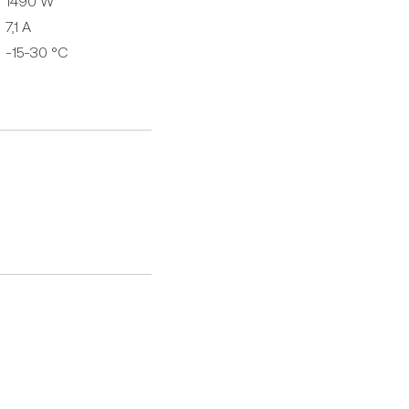
1490 W
7,1 A
-15-30 °C