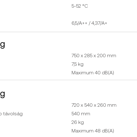
5-52 °C
6,5/A++ / 4,37/A+
ég
750 x 285 x 200 mm
7,5 kg
Maximum 40 ​dB(A)
ég
720 x 540 x 260 mm
p távolság
540 mm
26 kg
Maximum 48 dB(A)