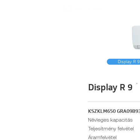
Display R 9
Display R 9
KSZKLM650 GRA09B9
Névleges kapacitás
Teljesítmény felvétel
Áramfelvétel